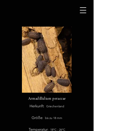
Armadillidium peraccae
Herkunft
: Griechenland
Größe
: bis zu 18 mm
Temperatur
: 18°C - 26°C