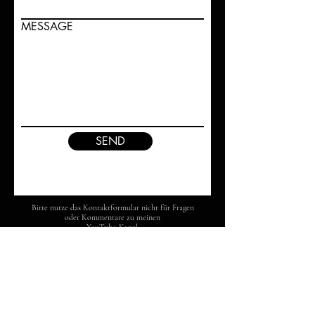
MESSAGE
SEND
Bitte nutze das Kontaktformular nicht für Fragen
oder Kommentare zu meinen
YouTube-Kanal.
Nutze hierfür die Kommentarfunktion auf meinem
Kanal.
back