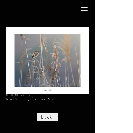
Nr. 003 NEUNTÖTER
Neuntöter fotografiert an der Mosel
back