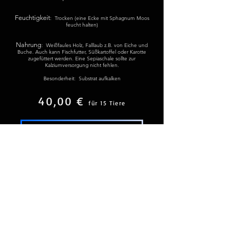
Feuchtigkeit
: Trocken (eine Ecke mit Sphagnum Moos
feucht halten)
Nahrung
: Weißfaules Holz, Falllaub z.B. von Eiche und
Buche. Auch kann Fischfutter, Süßkartoffel oder Karotte
zugefüttert werden. Eine Sepiaschale sollte zur
Kalziumversorgung nicht fehlen.
Besonderheit: Substrat aufkalken
40,00 €
für 15 Tiere
zurück zur Übersicht
AZZURRO_LIFESTYLE
azzurro_lifestyle@yahoo.com