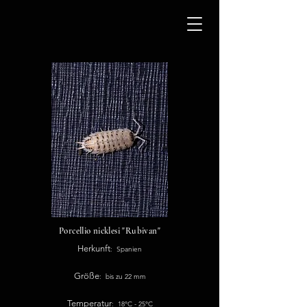
Porcellio nicklesi "Rubivan"
Herkunft
: Spanien
Größe
: bis zu 22 mm
Temperatur
: 18°C - 25°C