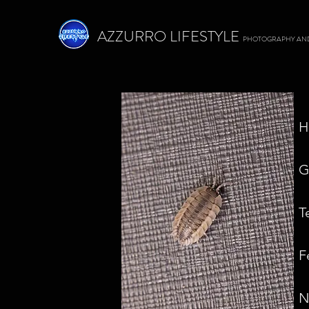
AZZURRO LIFESTYLE
PHOTOGRAPHY AN
H
G
T
F
N