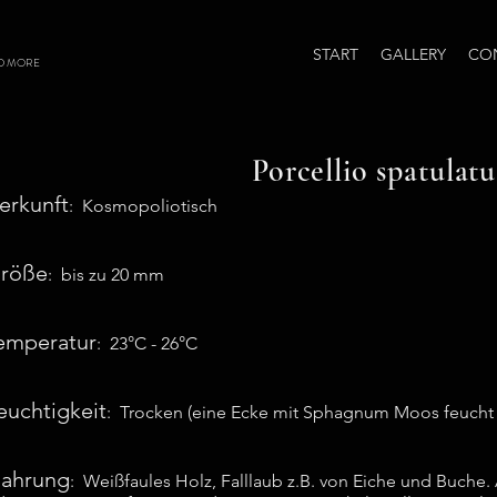
START
GALLERY
CO
D MORE
Porcellio spatulatu
erkunft
: Kosmopoliotisch
röße
: bis zu 20 mm
emperatur
: 23°C - 26°C
euchtigkeit
: Trocken (eine Ecke mit Sphagnum Moos feucht 
ahrung
: Weißfaules Holz, Falllaub z.B. von Eiche und Buche. 